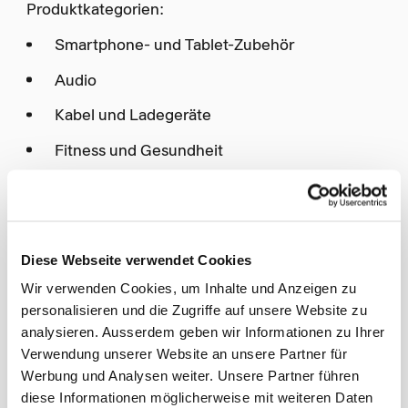
Produktkategorien:
Smartphone- und Tablet-Zubehör
Audio
Kabel und Ladegeräte
Fitness und Gesundheit
Fotografie (Action Cam und Selfie-Stick)
Hat SBS Ihr Interesse geweckt und Sie möchten
gerne Ihr Sortiment erweitern?
Diese Webseite verwendet Cookies
Wir bitten Sie das untenstehende Formular
Wir verwenden Cookies, um Inhalte und Anzeigen zu
auszufüllen. Ein Verkäufer der SBS wird sich
personalisieren und die Zugriffe auf unsere Website zu
schnellstmöglich bei Ihnen melden.
analysieren. Ausserdem geben wir Informationen zu Ihrer
Verwendung unserer Website an unsere Partner für
(required)
Anrede
Werbung und Analysen weiter. Unsere Partner führen
---------
diese Informationen möglicherweise mit weiteren Daten