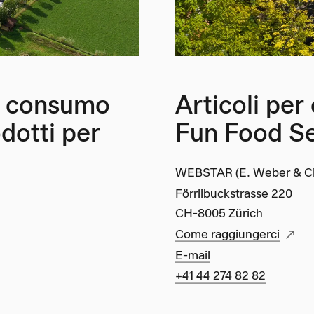
di consumo
Articoli per
odotti per
Fun Food Se
WEBSTAR (E. Weber & C
Förrlibuckstrasse 220
CH-8005 Zürich
Come raggiungerci
E-mail
+41 44 274 82 82