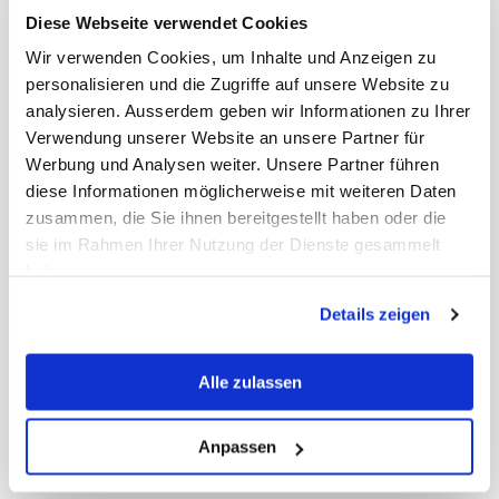
Zugegeben: Papier für das stille Örtchen gibt es
Diese Webseite verwendet Cookies
schon viel länger: In China wurde es sogar schon
Wir verwenden Cookies, um Inhalte und Anzeigen zu
im 6. Jahrhundert erwähnt. Heute verkaufen wir
personalisieren und die Zugriffe auf unsere Website zu
rund 30 Millionen Rollen pro Jahr.
analysieren. Ausserdem geben wir Informationen zu Ihrer
Verwendung unserer Website an unsere Partner für
Werbung und Analysen weiter. Unsere Partner führen
diese Informationen möglicherweise mit weiteren Daten
zusammen, die Sie ihnen bereitgestellt haben oder die
sie im Rahmen Ihrer Nutzung der Dienste gesammelt
haben.
Details zeigen
Alle zulassen
Anpassen