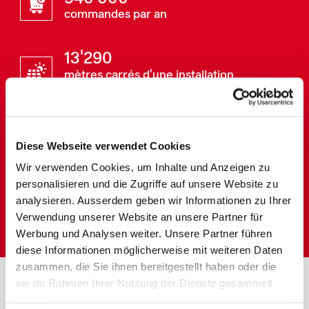
commandes par an
13'290
mètres carrés d'une installation
photovoltaïque
150
Diese Webseite verwendet Cookies
ans d’histoire
Wir verwenden Cookies, um Inhalte und Anzeigen zu
personalisieren und die Zugriffe auf unsere Website zu
5
analysieren. Ausserdem geben wir Informationen zu Ihrer
sites
Verwendung unserer Website an unsere Partner für
Werbung und Analysen weiter. Unsere Partner führen
diese Informationen möglicherweise mit weiteren Daten
zusammen, die Sie ihnen bereitgestellt haben oder die
sie im Rahmen Ihrer Nutzung der Dienste gesammelt
haben.