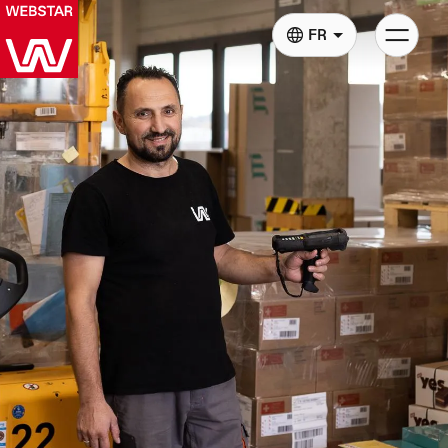
Basculer
FR
la
navigatio