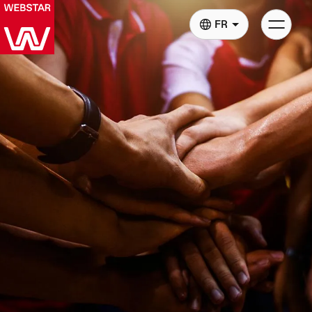
Basculer
FR
la
navigatio