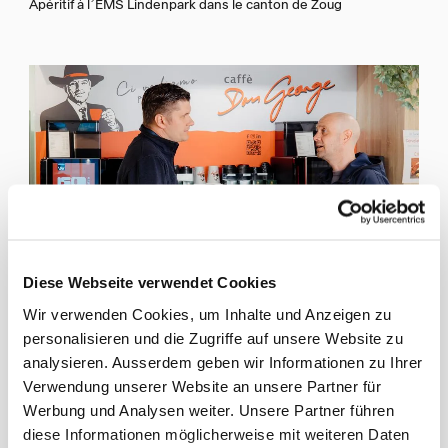
’
Apéritif à l
EMS Lindenpark dans le canton de Zoug
Diese Webseite verwendet Cookies
Wir verwenden Cookies, um Inhalte und Anzeigen zu
Pause commune après la remise de la boîte apéritif à la station-
personalisieren und die Zugriffe auf unsere Website zu
service SOCAR My Stop d’Affoltern
analysieren. Ausserdem geben wir Informationen zu Ihrer
Verwendung unserer Website an unsere Partner für
Werbung und Analysen weiter. Unsere Partner führen
Des petits gestes donnent naissance à de
véritables rencontres.
diese Informationen möglicherweise mit weiteren Daten