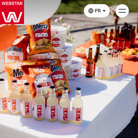
Basculer
FR
la
navigatio